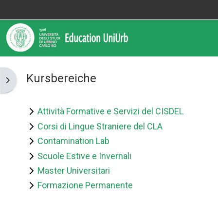
Zum Hauptinhalt
Informazioni
Assistenza
Kursbereiche
Blockleiste öffnen
Informazioni generali
Istruzioni per docenti
Attività Formative e Servizi del CISDEL
Corsi di Lingue Straniere del CLA
Istruzioni per studenti
Contamination Lab
Scuole Estive e Invernali
Contatti
Master Universitari
Formazione Permanente
Portale UniUrb