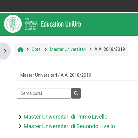
Vai al contenuto principale
Informazioni
Assistenza
Home
Corsi
Master Universitari
A.A. 2018/2019
Apri il cassetto del blocco
Informazioni generali
Istruzioni per docenti
&nbsp;
Istruzioni per studenti
Cerca corsi
Cerca corsi
Contatti
Master Universitari di Primo Livello
Master Universitari di Secondo Livello
Portale UniUrb