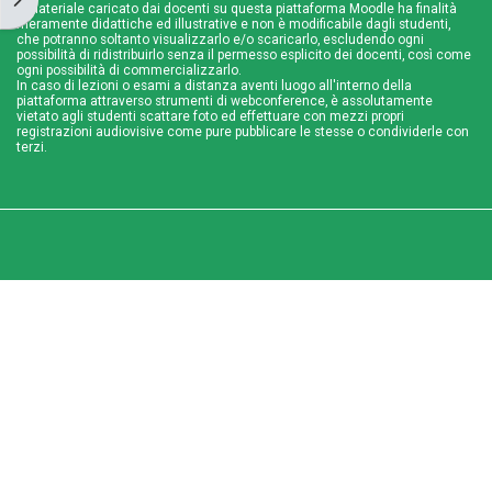
Il materiale caricato dai docenti su questa piattaforma Moodle ha finalità
meramente didattiche ed illustrative e non è modificabile dagli studenti,
che potranno soltanto visualizzarlo e/o scaricarlo, escludendo ogni
possibilità di ridistribuirlo senza il permesso esplicito dei docenti, così come
ogni possibilità di commercializzarlo.
In caso di lezioni o esami a distanza aventi luogo all'interno della
piattaforma attraverso strumenti di webconference, è assolutamente
vietato agli studenti scattare foto ed effettuare con mezzi propri
registrazioni audiovisive come pure pubblicare le stesse o condividerle con
terzi.