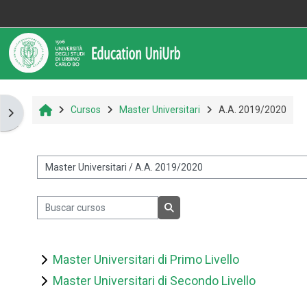
Salta al contenido principal
Informazioni
Assistenza
Inicio
Cursos
Master Universitari
A.A. 2019/2020
Abrir cajón de bloques
Informazioni generali
Istruzioni per docenti
Categorías
Istruzioni per studenti
Buscar cursos
Buscar cursos
Contatti
Master Universitari di Primo Livello
Master Universitari di Secondo Livello
Portale UniUrb