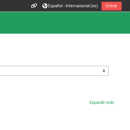
Español - Internacional ‎(es)‎
Entrar
Expandir todo