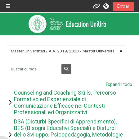
Salta al contenido principal
Entrar
Panel lateral
Informazioni
Assistenza
Informazioni generali
Categorías
Buscar cursos
Istruzioni per docenti
Buscar cursos
Expandir todo
Istruzioni per studenti
Counseling and Coaching Skills. Percorso
Formativo ed Esperienziale di
Comunicazione Efficace nei Contesti
Contatti
Professionali ed Organizzativi
DSA (Disturbi Specifici di Apprendimento),
BES (Bisogni Educativi Speciali) e Disturbi
Portale UniUrb
dello Sviluppo. Psicopedagogia, Metodologie