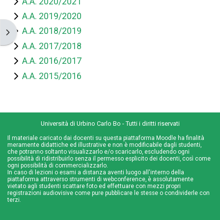
A.A. 2020/2021
A.A. 2019/2020
A.A. 2018/2019
Ouvrir le tiroir des blocs
A.A. 2017/2018
A.A. 2016/2017
A.A. 2015/2016
Università di Urbino Carlo Bo - Tutti i diritti riservati
Il materiale caricato dai docenti su questa piattaforma Moodle ha finalità
meramente didattiche ed illustrative e non è modificabile dagli studenti,
che potranno soltanto visualizzarlo e/o scaricarlo, escludendo ogni
possibilità di ridistribuirlo senza il permesso esplicito dei docenti, così come
ogni possibilità di commercializzarlo.
In caso di lezioni o esami a distanza aventi luogo all'interno della
piattaforma attraverso strumenti di webconference, è assolutamente
vietato agli studenti scattare foto ed effettuare con mezzi propri
registrazioni audiovisive come pure pubblicare le stesse o condividerle con
terzi.