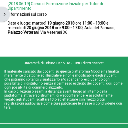
[2018.06.19] Corso di Formazione Iniziale per Tutor di
Dipartimento
Apri il cassetto del blocco
Informazioni sul corso
Data e luogo: martedì
19 giugno
2018
ore
11:00 - 13:00
e
mercoledì
20 giugno 2018
ore
9:00 - 17:00
, Aula del Parnaso,
Palazzo Veterani
, Via Veterani 36
Università di Urbino Carlo Bo - Tutti i diritti riservati
Il materiale caricato dai docenti su questa piattaforma Moodle ha finalità
meramente didattiche ed illustrative e non è modificabile dagli studenti,
che potranno soltanto visualizzarlo e/o scaricarlo, escludendo ogni
possibilità di ridistribuirlo senza il permesso esplicito dei docenti, così come
ogni possibilità di commercializzarlo.
In caso di lezioni o esami a distanza aventi luogo all'interno della
piattaforma attraverso strumenti di webconference, è assolutamente
vietato agli studenti scattare foto ed effettuare con mezzi propri
registrazioni audiovisive come pure pubblicare le stesse o condividerle con
terzi.