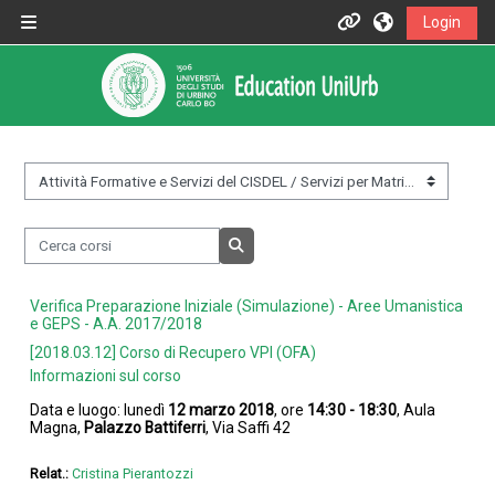
Vai al contenuto principale
Login
Pannello laterale
Informazioni
Assistenza
Informazioni generali
&nbsp;
Cerca corsi
Istruzioni per docenti
Cerca corsi
Verifica Preparazione Iniziale (Simulazione) - Aree Umanistica
Istruzioni per studenti
e GEPS - A.A. 2017/2018
[2018.03.12] Corso di Recupero VPI (OFA)
Informazioni sul corso
Contatti
Data e luogo: lunedì
12 marzo 2018
, ore
14:30 - 18:30
, Aula
Magna,
Palazzo Battiferri
, Via Saffi 42
Portale UniUrb
Relat.:
Cristina Pierantozzi