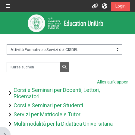
Zum Hauptinhalt
Login
Website-Übersicht
Informazioni
Assistenza
Informazioni generali
Kursbereiche
Kurse suchen
Istruzioni per docenti
Kurse suchen
Alles aufklappen
Istruzioni per studenti
Corsi e Seminari per Docenti, Lettori,
Ricercatori
Contatti
Corsi e Seminari per Studenti
Servizi per Matricole e Tutor
Multimodalità per la Didattica Universitaria
Portale UniUrb
Blockleiste öffnen