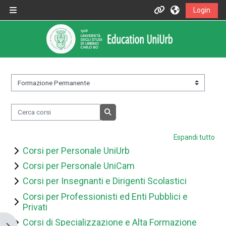
Vai al contenuto principale
Login
Pannello laterale
Informazioni
Assistenza
Informazioni generali
&nbsp;
Cerca corsi
Istruzioni per docenti
Cerca corsi
Espandi tutto
Istruzioni per studenti
Corsi per Personale UniUrb
Corsi per Personale UniCam
Contatti
Corsi per Insegnanti e Dirigenti Scolastici
Corsi per Professionisti ed Enti Pubblici e
Privati
Portale UniUrb
Corsi di Specializzazione e Alta Formazione
Apri il cassetto del blocco