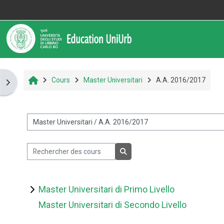
Passer au contenu principal
Informazioni
Assistenza
Accueil
Cours
Master Universitari
A.A. 2016/2017
Ouvrir le tiroir des blocs
Informazioni generali
Istruzioni per docenti
Catégories de cours
Istruzioni per studenti
Rechercher des cours
Rechercher des cours
Contatti
Master Universitari di Primo Livello
Master Universitari di Secondo Livello
Portale UniUrb