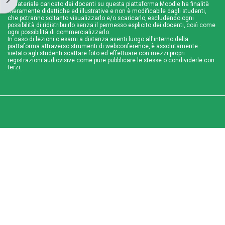
Il materiale caricato dai docenti su questa piattaforma Moodle ha finalità
meramente didattiche ed illustrative e non è modificabile dagli studenti,
che potranno soltanto visualizzarlo e/o scaricarlo, escludendo ogni
possibilità di ridistribuirlo senza il permesso esplicito dei docenti, così come
ogni possibilità di commercializzarlo.
In caso di lezioni o esami a distanza aventi luogo all'interno della
piattaforma attraverso strumenti di webconference, è assolutamente
vietato agli studenti scattare foto ed effettuare con mezzi propri
registrazioni audiovisive come pure pubblicare le stesse o condividerle con
terzi.