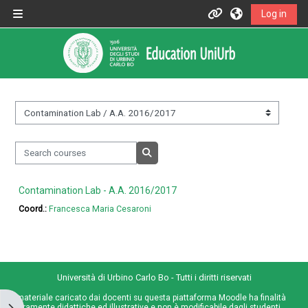
Skip to main content
Log in
Side panel
Informazioni
Assistenza
Informazioni generali
&nbsp;
Search courses
Istruzioni per docenti
Search courses
Contamination Lab - A.A. 2016/2017
Istruzioni per studenti
Coord.:
Francesca Maria Cesaroni
Contatti
Università di Urbino Carlo Bo - Tutti i diritti riservati
Portale UniUrb
Il materiale caricato dai docenti su questa piattaforma Moodle ha finalità
Open block drawer
meramente didattiche ed illustrative e non è modificabile dagli studenti,