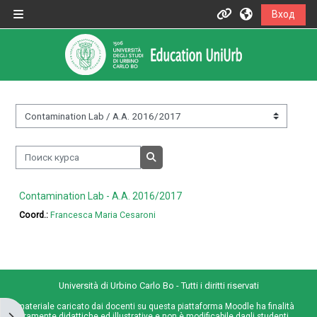
Перейти к основному содержанию
Вход
Боковая панель
Informazioni
Assistenza
Informazioni generali
Категории курсов
Поиск курса
Istruzioni per docenti
Поиск курса
Contamination Lab - A.A. 2016/2017
Istruzioni per studenti
Coord.:
Francesca Maria Cesaroni
Contatti
Università di Urbino Carlo Bo - Tutti i diritti riservati
Portale UniUrb
Il materiale caricato dai docenti su questa piattaforma Moodle ha finalità
Открыть боковую панель
meramente didattiche ed illustrative e non è modificabile dagli studenti,