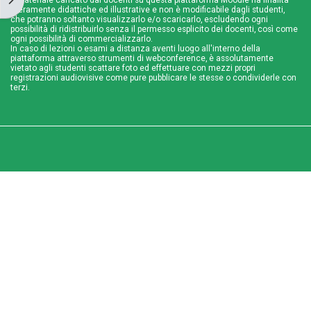
meramente didattiche ed illustrative e non è modificabile dagli studenti,
che potranno soltanto visualizzarlo e/o scaricarlo, escludendo ogni
possibilità di ridistribuirlo senza il permesso esplicito dei docenti, così come
ogni possibilità di commercializzarlo.
In caso di lezioni o esami a distanza aventi luogo all'interno della
piattaforma attraverso strumenti di webconference, è assolutamente
vietato agli studenti scattare foto ed effettuare con mezzi propri
registrazioni audiovisive come pure pubblicare le stesse o condividerle con
terzi.