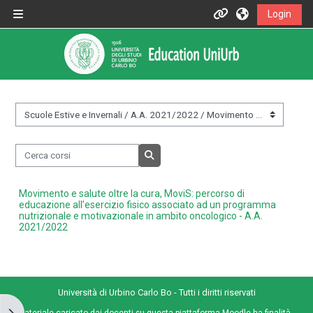
Vai al contenuto principale
Login
Pannello laterale
Informazioni
Assistenza
Informazioni generali
&nbsp;
Cerca corsi
Istruzioni per docenti
Cerca corsi
Movimento e salute oltre la cura, MoviS: percorso di
Istruzioni per studenti
educazione all’esercizio fisico associato ad un programma
nutrizionale e motivazionale in ambito oncologico - A.A.
2021/2022
Contatti
Università di Urbino Carlo Bo - Tutti i diritti riservati
Portale UniUrb
Apri il cassetto del blocco
Il materiale caricato dai docenti su questa piattaforma Moodle ha finalità