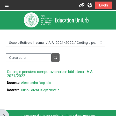
Vai al contenuto principale
Login
Pannello laterale
Informazioni
Assistenza
Informazioni generali
&nbsp;
Cerca corsi
Istruzioni per docenti
Cerca corsi
Coding e pensiero computazionale in biblioteca - A.A.
Istruzioni per studenti
2021/2022
Docente:
Alessandro Bogliolo
Contatti
Docente:
Cuno Lorenz Klopfenstein
Portale UniUrb
Apri il cassetto del blocco
Università di Urbino Carlo Bo - Tutti i diritti riservati