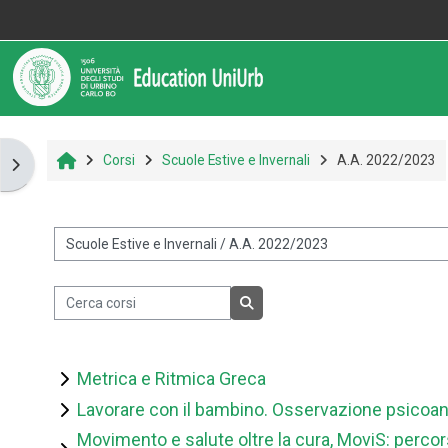
Vai al contenuto principale
Informazioni
Assistenza
Home
Corsi
Scuole Estive e Invernali
A.A. 2022/2023
Apri il cassetto del blocco
Informazioni generali
Istruzioni per docenti
&nbsp;
Istruzioni per studenti
Cerca corsi
Cerca corsi
Contatti
Metrica e Ritmica Greca
Lavorare con il bambino. Osservazione psicoana
Portale UniUrb
Movimento e salute oltre la cura, MoviS: perco